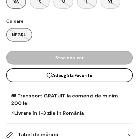
XS
S
M
L
XL
Culoare
NEGRU
Stoc epuizat
Adaugă la Favorite
🚚
Transport GRATUIT la comenzi de minim
200 lei
⚡
Livrare în 1-3 zile în România
Tabel de mărimi