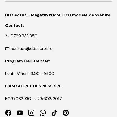
DD Secret - Magazin tricouri cu modele deosebite
Contact:
📞
0729.333.350
📧
contact@ddsecret.ro
Program Call-Center:
Luni - Vineri : 9:00 - 16:00
LIAM SECRET BUSINESS SRL
RO37082930 - J23/602/2017
Facebook
YouTube
Instagram
WhatsApp
TikTok
Pinterest