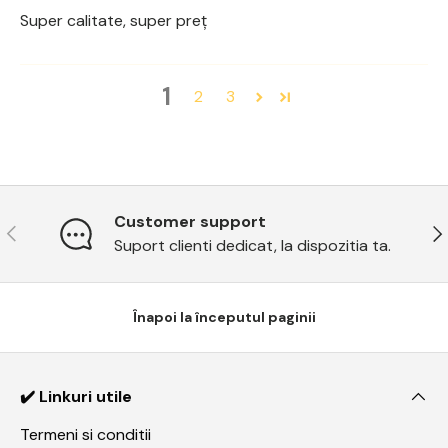
Super calitate, super preț
1
2
3
Customer support
Previous
Ne
Suport clienti dedicat, la dispozitia ta.
Înapoi la începutul paginii
✔️ Linkuri utile
Termeni si conditii