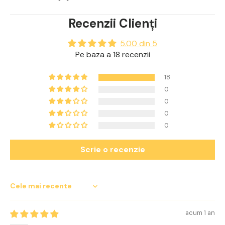
Recenzii Clienți
5.00 din 5
Pe baza a 18 recenzii
18
0
0
0
0
Scrie o recenzie
Sort by
acum 1 an