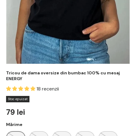
Tricou de dama oversize din bumbac 100% cu mesaj
ENERGY
18 recenzii
Stoc epuizat
Regular price
79 lei
Mărime