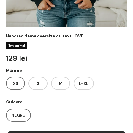
Hanorac dama oversize cu text LOVE
New arrival
Regular price
129 lei
Mărime
XS
S
M
L-XL
Culoare
NEGRU