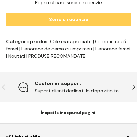
Fii primul care scrie o recenzie
Scrie o recenzie
Categorii produs:
Cele mai apreciate
|
Colectie nouă
femei
|
Hanorace de dama cu imprimeu
|
Hanorace femei
|
Noutăti
|
PRODUSE RECOMANDATE
Customer support
Previous
Ne
Suport clienti dedicat, la dispozitia ta.
Înapoi la începutul paginii
✔️ Linkuri utile