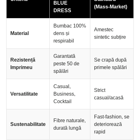
BLUE
(Mass-Market)
DRESS
Bumbac 100%
Amestec
Material
dens și
sintetic subțire
respirabil
Garantată
Rezistență
Se crapă după
peste 50 de
Imprimeu
primele spălări
spălări
Casual,
Strict
Versatilitate
Business,
casual/acasă
Cocktail
Fast-fashion, se
Fibre naturale,
Sustenabilitate
deteriorează
durată lungă
rapid