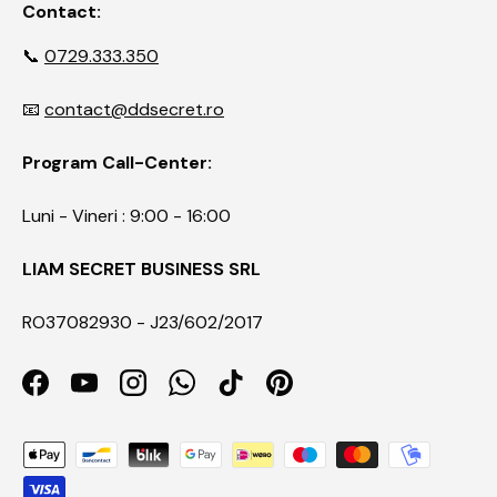
Contact:
📞
0729.333.350
📧
contact@ddsecret.ro
Program Call-Center:
Luni - Vineri : 9:00 - 16:00
LIAM SECRET BUSINESS SRL
RO37082930 - J23/602/2017
Facebook
YouTube
Instagram
WhatsApp
TikTok
Pinterest
Payment methods accepted