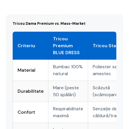
Tricou Dama Premium vs. Mass-Market
Tricou
Criteriu
Premium
Tricou Standar
BLUE DRESS
Bumbac 100%
Poliester sau
Material
natural
amestec
Mare (peste
Scăzută
Durabilitate
50 spălări)
(scămoșare rapi
Respirabilitate
Senzație de
Confort
maximă
căldură/transpira