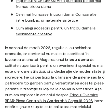
Imprimeul BLUE DRESS: Artă purtabilă pe cel mai
frumos tricou dama
Cele mai frumoase tricouri dama: Comparație
între bumbac și materiale sintetice
Cum alegi accesorii pentru un tricou dama la
evenimente creative
În sezonul de modă 2026, regulile s-au schimbat
dramatic, iar confortul nu mai este sacrificat în
favoarea etichetei. Alegerea unui
tricou dama
de
calitate superioară pentru un eveniment special nu mai
este o eroare stilistică, ci o declarație de modernitate și
încredere. Fie că participi la o lansare de galerie sau la o
petrecere tip garden party, versatilitatea acestei piese
permite o tranziție fluidă de la casual la sofisticat. Așa
cum am explorat în articolul despre
Tricoul Oversize
BEAR: Piesa Centrală în Garderobă Capsulă 2026
, baza
oricărei ținute reușite este calitatea materialului.