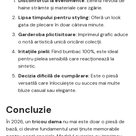
Disconfortul la evenimente:
Elimină nevoia de
haine strâmte și materiale care zgârie.
Lipsa timpului pentru styling:
Oferă un look
gata de plecare în doar câteva minute.
Garderoba plictisitoare:
Imprimeul grafic aduce
o notă artistică unică oricărei colecții.
Iritațiile pielii:
Fiind bumbac 100%, este ideal
pentru pielea sensibilă care reacționează la
sintetic.
Decizia dificilă de cumpărare:
Este o piesă
versatilă care înlocuiește cu succes mai multe
bluze casual sau elegante.
Concluzie
În 2026, un
tricou dama
nu mai este doar o piesă de
bază, ci devine fundamentul unei ținute memorabile