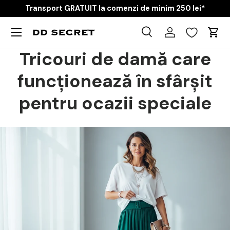
Transport GRATUIT la comenzi de minim 250 lei*
Skip to content
Menu
Caută
Cart
Product type
Tricouri de damă care
Toate
funcționează în sfârșit
pentru ocazii speciale