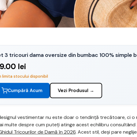
t 3 tricouri dama oversize din bumbac 100% simple 
19.00 lei
n limita stocului disponibil
Cumpără Acum
Vezi Produsul →
designul vestimentar nu este doar o tendință trecătoare, ci o 
 mai multe despre cum puteți atinge acest echilibru consultând
 Ghidul Tricourilor de Damă în 2026
. Acest stil, deși pare neglij