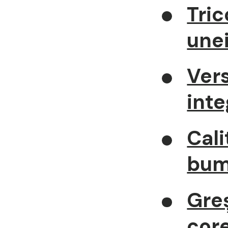
Tric
unei
Vers
int
Cali
bum
Greș
cor