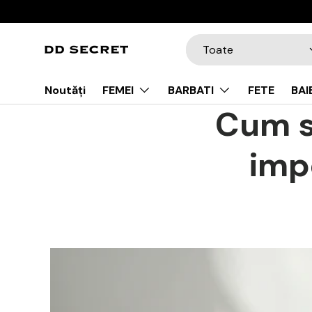
Mergi la conținut
Tip de produs
Toate
Noutăți
FEMEI
BARBATI
FETE
BAI
Cum s
impe