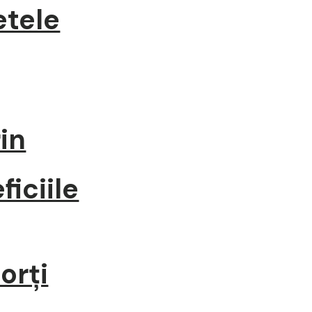
etele
in
ficiile
orți