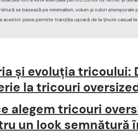
ătură se bazează pe minimalism, volum și culori atemporale 
a acestor piese permite tranziția ușoară de la ținute casual la
ria și evoluția tricoului: 
erie la tricouri oversize
e alegem tricouri overs
tru un look semnătură 