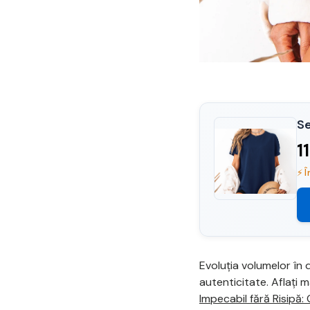
Se
1
⚡ Î
Evoluția volumelor în 
autenticitate. Aflați
Impecabil fără Risipă: