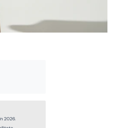
 în 2026.
litate.