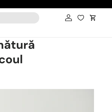
Cart
nătură
icoul