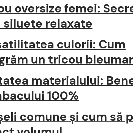
ou oversize femei: Secr
 siluete relaxate
atilitatea culorii: Cum
egrăm un tricou bleumar
tatea materialului: Bene
bacului 100%
eli comune și cum să p
ect volumul