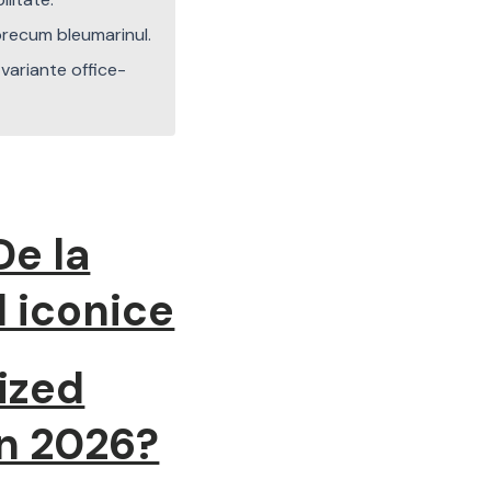
precum bleumarinul.
 variante office-
De la
d iconice
ized
în 2026?