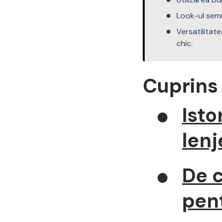
Look-ul semn
Versatilitate
chic.
Cuprins
Isto
lenj
De c
pen