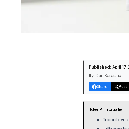
Published:
April 17,
By:
Dan Bordianu
Share
Post
Idei Principale
Tricoul overs
Utilizarea b