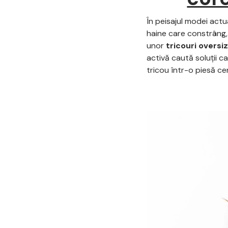
În peisajul modei act
haine care constrâng, 
unor
tricouri oversi
activă caută soluții 
tricou într-o piesă cen