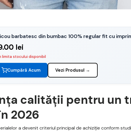
icou barbatesc din bumbac 100% regular fit cu imp
9.00 lei
n limita stocului disponibil
Cumpără Acum
Vezi Produsul →
ța calității pentru un t
în 2026
rialelor a devenit criteriul principal de achiziție conform studi