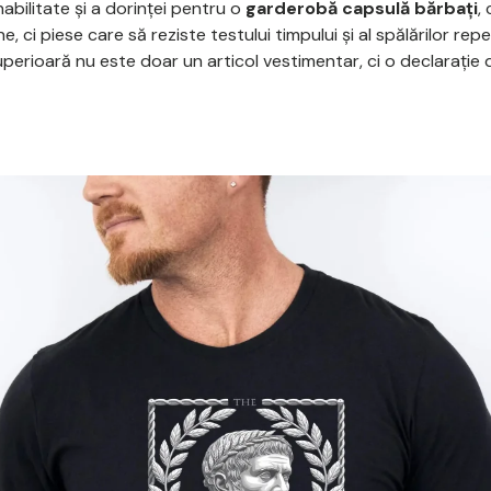
bilitate și a dorinței pentru o
garderobă capsulă bărbați
,
e, ci piese care să reziste testului timpului și al spălărilor re
perioară nu este doar un articol vestimentar, ci o declarație d