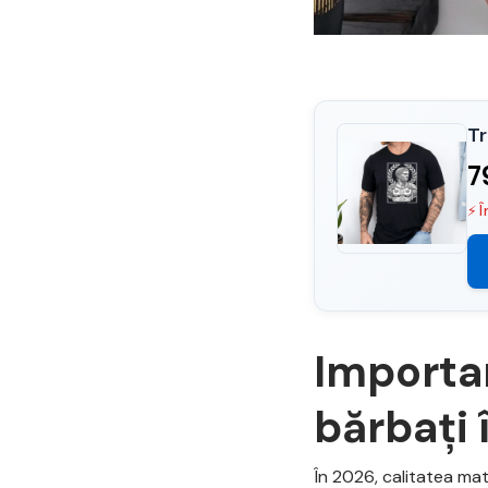
Tr
7
⚡ Î
Importan
bărbați 
În 2026, calitatea mate