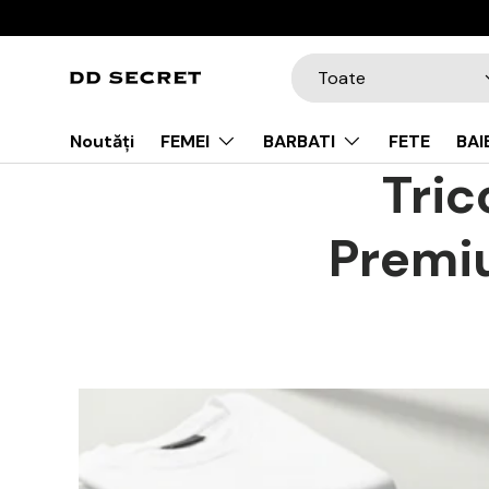
Mergi la conținut
Tip de produs
Toate
Noutăți
FEMEI
BARBATI
FETE
BAI
Tric
Premi