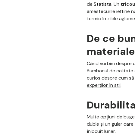
de
Statista
. Un
tricou
amestecurile ieftine n
termic în zilele aglom
De ce bu
materiale
Când vorbim despre 
Bumbacul de calitate 
curios despre cum să 
experților în stil
.
Durabilit
Multe opțiuni de bug
duble și un guler care
înlocuit lunar.