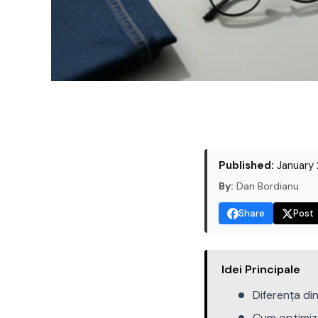
Published:
January 
By:
Dan Bordianu
Share
Post
Idei Principale
Diferența di
Cum optimize