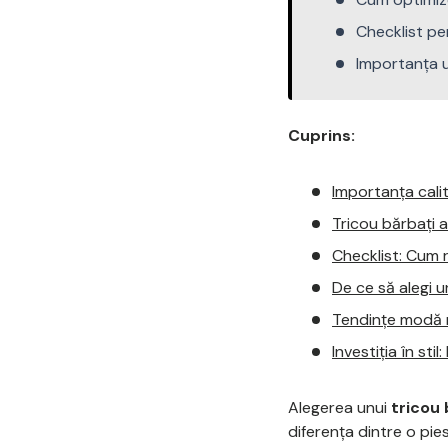
Checklist pen
Importanța u
Cuprins:
Importanța calit
Tricou bărbați a
Checklist: Cum 
De ce să alegi u
Tendințe modă m
Investiția în sti
Alegerea unui
tricou 
diferența dintre o pi