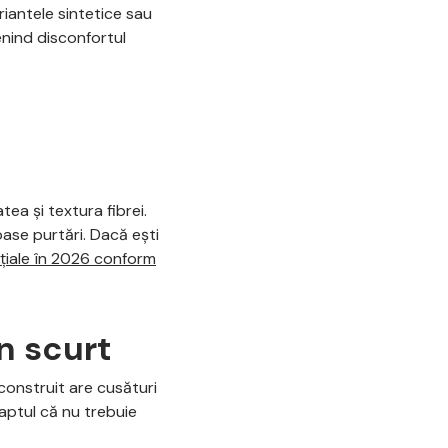
iantele sintetice sau
enind disconfortul
tea și textura fibrei.
ase purtări. Dacă ești
nțiale în 2026 conform
n scurt
construit are cusături
faptul că nu trebuie