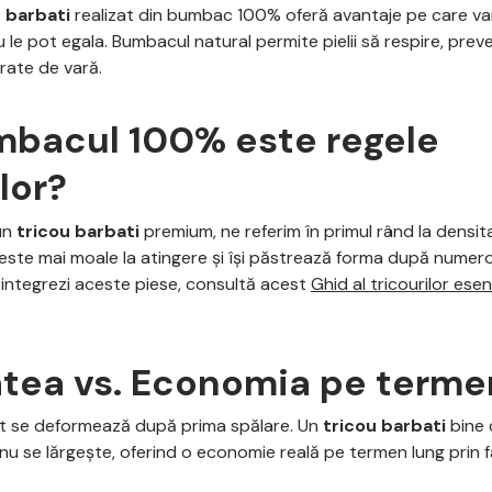
 barbati
realizat din bumbac 100% oferă avantaje pe care var
u le pot egala. Bumbacul natural permite pielii să respire, prev
erate de vară.
mbacul 100% este regele
lor?
un
tricou barbati
premium, ne referim în primul rând la densita
este mai moale la atingere și își păstrează forma după numero
integrezi aceste piese, consultă acest
Ghid al tricourilor ese
atea vs. Economia pe terme
et se deformează după prima spălare. Un
tricou barbati
bine 
 nu se lărgește, oferind o economie reală pe termen lung prin 