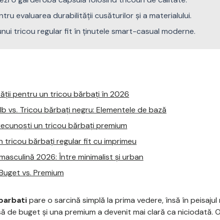
tru evaluarea durabilității cusăturilor și a materialului.
nui tricou regular fit în ținutele smart-casual moderne.
ății pentru un tricou bărbați în 2026
lb vs. Tricou bărbați negru: Elementele de bază
recunoști un tricou bărbați premium
n tricou bărbați regular fit cu imprimeu
asculină 2026: Între minimalist și urban
l: Buget vs. Premium
barbati
pare o sarcină simplă la prima vedere, însă în peisaju
esă de buget și una premium a devenit mai clară ca niciodată.